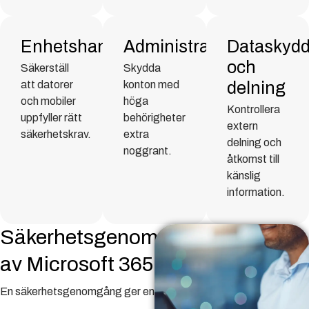
Enhetshantering
Administratörskonton
Dataskyd
och
Säkerställ
Skydda
att datorer
konton med
delning
och mobiler
höga
Kontrollera
uppfyller rätt
behörigheter
extern
säkerhetskrav.
extra
delning och
noggrant.
åtkomst till
känslig
information.
Säkerhetsgenomgång
av Microsoft 365
En säkerhetsgenomgång ger en