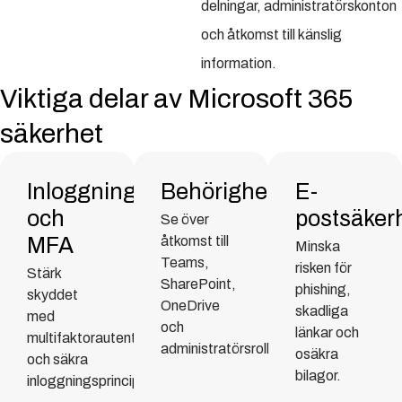
delningar, administratörskonton
och åtkomst till känslig
information.
Viktiga delar av Microsoft 365
säkerhet
Inloggning
Behörigheter
E-
och
postsäker
Se över
MFA
åtkomst till
Minska
Teams,
risken för
Stärk
SharePoint,
phishing,
skyddet
OneDrive
skadliga
med
och
länkar och
multifaktorautentisering
administratörsroller.
osäkra
och säkra
bilagor.
inloggningsprinciper.