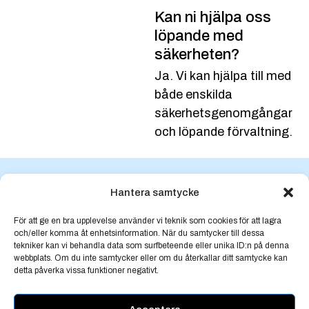
Kan ni hjälpa oss
löpande med
säkerheten?
Ja. Vi kan hjälpa till med
både enskilda
säkerhetsgenomgångar
och löpande förvaltning.
Hantera samtycke
Vill ni stärka säkerheten i
För att ge en bra upplevelse använder vi teknik som cookies för att lagra
Microsoft 365?
och/eller komma åt enhetsinformation. När du samtycker till dessa
tekniker kan vi behandla data som surfbeteende eller unika ID:n på denna
Vill ni veta hur er Microsoft 365-miljö ligger till? Vi
webbplats. Om du inte samtycker eller om du återkallar ditt samtycke kan
detta påverka vissa funktioner negativt.
kan göra en säkerhetsgenomgång och visa vilka
åtgärder som bör prioriteras.