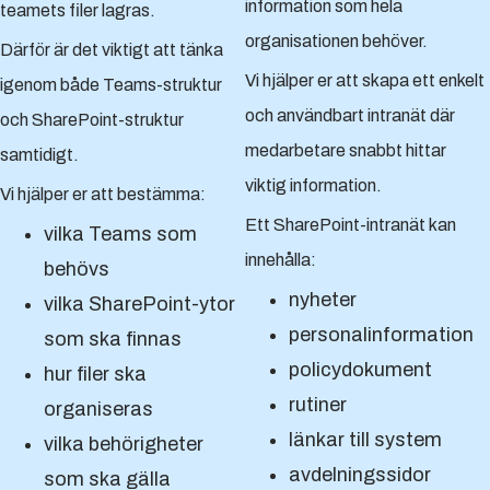
information som hela
teamets filer lagras.
organisationen behöver.
Därför är det viktigt att tänka
Vi hjälper er att skapa ett enkelt
igenom både Teams-struktur
och användbart intranät där
och SharePoint-struktur
medarbetare snabbt hittar
samtidigt.
viktig information.
Vi hjälper er att bestämma:
Ett SharePoint-intranät kan
vilka Teams som
innehålla:
behövs
nyheter
vilka SharePoint-ytor
personalinformation
som ska finnas
policydokument
hur filer ska
rutiner
organiseras
länkar till system
vilka behörigheter
avdelningssidor
som ska gälla